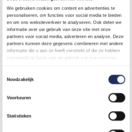
Het slachtoffer heeft bepaalde rechten, zoals recht op
We gebruiken cookies om content en advertenties te
schadevergoeding, spreekrecht en recht op informatie
personaliseren, om functies voor social media te bieden
uit het strafrechtelijk onderzoek. Een
en om ons websiteverkeer te analyseren. Ook delen we
gespecialiseerde
zedenadvocaat
staat slachtoffers bij
informatie over uw gebruik van onze site met onze
vanaf aangifte tot uitspraak.
partners voor social media, adverteren en analyse. Deze
partners kunnen deze gegevens combineren met andere
Heeft u vragen?
informatie die u aan ze heeft verstrekt of die ze hebben
verzameld op basis van uw gebruik van hun services.
Raadpleeg direct onze adviesbalie. Onze juristen
kunnen er voor zorgen dat de juiste zedenfeiten
advocaat bij u in de buurt wordt gecontacteerd.
Toestemmingsselectie
Noodzakelijk
Hiervoor bespreekt de juridische intakebalie graag de
mogelijkheden met u. Lees over meer
onze
werkwijze
.
Voorkeuren
Statistieken
Kosten
Uw contact met de Zedenfeiten Advocaten Balie is